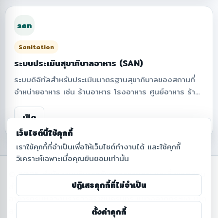
ปล่อยคาร์บอนจากการเดินทางด้วยจักรยาน เพื่อสนับสนุน
การบริหารจัดการการเดินทางภายในมหาวิทยาลัยและส่ง
san
เสริมการสัญจรที่เป็นมิตรต่อสิ่งแวดล้อม
Sanitation
ระบบประเมินสุขาภิบาลอาหาร (SAN)
ระบบดิจิทัลสำหรับประเมินมาตรฐานสุขาภิบาลของสถานที่
จำหน่ายอาหาร เช่น ร้านอาหาร โรงอาหาร ศูนย์อาหาร ร้าน
เครื่องดื่ม Food Truck และสถานประกอบการด้านอาหาร
ภายในสถาบัน รองรับการบันทึกผลการตรวจประเมินตาม
เปิด
หลักเกณฑ์ด้านความสะอาด ความปลอดภัยของอาหาร
เว็บไซต์นี้ใช้คุกกี้
สุขลักษณะของสถานที่ อุปกรณ์ ผู้สัมผัสอาหาร และการ
เราใช้คุกกี้ที่จำเป็นเพื่อให้เว็บไซต์ทำงานได้ และใช้คุกกี้
จัดการของเสีย พร้อมสรุปคะแนน ผลการประเมิน และ
วิเคราะห์เฉพาะเมื่อคุณยินยอมเท่านั้น
รายงานเพื่อสนับสนุนการยกระดับมาตรฐานอาหารปลอดภัย
© 2026 สำนักงานบริหารทรัพยากรกายภาพและสิ่งแวดล้อม
และสุขอนามัยภายในองค์กร
ปฏิเสธคุกกี้ที่ไม่จำเป็น
สำนักงานบริหารทรัพยากรกายภาพและสิ่งแวดล้อม ชั้น 5
อาคารกรมหลวงนราธิวาสราชนครินทร์ แขวงลาดกระบัง เขต
ลาดกระบัง กรุงเทพฯ
ตั้งค่าคุกกี้