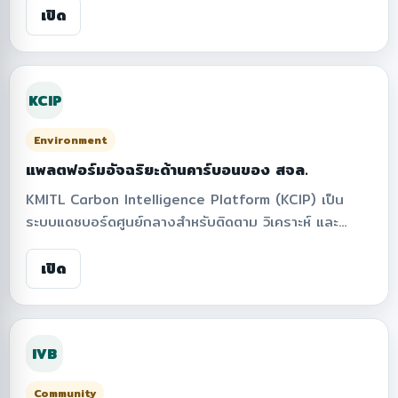
วิเคราะห์แนวโน้ม และสรุปภาพรวมเพื่อสนับสนุนด้านความ
เปิด
ปลอดภัยและการตัดสินใจในการบริหารจัดการ
KCIP
Environment
แพลตฟอร์มอัจฉริยะด้านคาร์บอนของ สจล.
KMITL Carbon Intelligence Platform (KCIP) เป็น
ระบบแดชบอร์ดศูนย์กลางสำหรับติดตาม วิเคราะห์ และ
รายงานข้อมูลการปล่อยก๊าซเรือนกระจกขององค์กร
รองรับการจัดการข้อมูลตาม Scope การบันทึกกิจกรรม
เปิด
การจัดการค่า Emission Factor เป้าหมายการลดการปล่อย
คาร์บอน และรายงานสำหรับผู้บริหาร เพื่อสนับสนุนการ
บริหารจัดการสิ่งแวดล้อมและการขับเคลื่อนสู่เป้าหมาย Net
IVB
Zero อย่างมีประสิทธิภาพ
Community