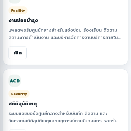
Facility
งานซ่อมบำรุง
แพลตฟอร์มศูนย์กลางสำหรับแจ้งซ่อม ร้องเรียน ติดตาม
สถานะการดำเนินงาน และบริหารจัดการงานบริการภายใน
องค์กร รองรับการแจ้งเตือนแบบเรียลไทม์ การตรวจสอบ
ประวัติการแจ้งปัญหา ระบบสถิติ และกระบวนการบริหาร
เปิด
จัดการงาน เพื่อเพิ่มประสิทธิภาพการดำเนินงานและความพึง
พอใจของผู้ใช้งาน
ACD
Security
สถิติอุบัติเหตุ
ระบบแดชบอร์ดศูนย์กลางสำหรับบันทึก ติดตาม และ
วิเคราะห์สถิติอุบัติเหตุและเหตุการณ์ภายในองค์กร รองรับ
การรายงานแบบเรียลไทม์ การแสดงผลข้อมูลเชิงสถิติ การ