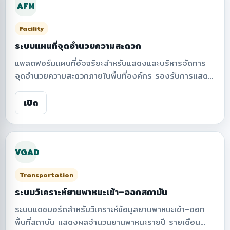
AFM
Facility
ระบบแผนที่จุดอำนวยความสะดวก
แพลตฟอร์มแผนที่อัจฉริยะสำหรับแสดงและบริหารจัดการ
จุดอำนวยความสะดวกภายในพื้นที่องค์กร รองรับการแสดง
ตำแหน่งสิ่งอำนวยความสะดวกหลายประเภท เช่น ลิฟต์ ที่
จอดรถ ทางลาด ห้องน้ำ AED หัวจ่ายน้ำดับเพลิง จุดจอด
เปิด
รถพยาบาล ถังขยะ จุดรวมพล จุดเสี่ยง และตู้กดน้ำ พร้อม
ระบบเปิด/ปิดชั้นข้อมูล การแสดงสรุปจำนวนจุด การเพิ่ม
ข้อมูลพิกัด และการจัดการข้อมูลบนแผนที่ เพื่อสนับสนุนการ
VGAD
เข้าถึงพื้นที่อย่างปลอดภัย สะดวก และเป็นระบบ
Transportation
ระบบวิเคราะห์ยานพาหนะเข้า–ออกสถาบัน
ระบบแดชบอร์ดสำหรับวิเคราะห์ข้อมูลยานพาหนะเข้า–ออก
พื้นที่สถาบัน แสดงผลจำนวนยานพาหนะรายปี รายเดือน