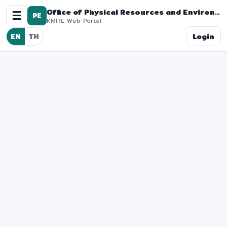
Office of Physical Resources and Environment
☰
PE
KMITL Web Portal
Login
EN
TH